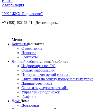
Войти
Авторизация
"УК "ЖКХ Подрезково"
+7 (499) 495-42-41 - Диспетчерская
Меню
Контакты
Контакты
О компании
Новости
Контакты
Личный кабинет
Личный кабинет
Информация по Л/С
Общая информация
История начислений и оплат
Квитанция на оплату коммунальных услуг
Данные счетчиков
Оплатить услуги через сайт
Управление подпиской
Графики
Дома
Дома
Должники