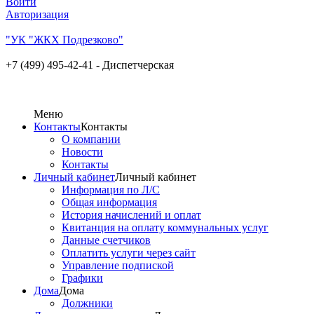
Войти
Авторизация
"УК "ЖКХ Подрезково"
+7 (499) 495-42-41 - Диспетчерская
Меню
Контакты
Контакты
О компании
Новости
Контакты
Личный кабинет
Личный кабинет
Информация по Л/С
Общая информация
История начислений и оплат
Квитанция на оплату коммунальных услуг
Данные счетчиков
Оплатить услуги через сайт
Управление подпиской
Графики
Дома
Дома
Должники